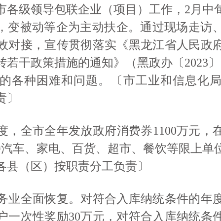
市各级领导包联企业（项目）工作，
2月中
”，变被动等企为主动扶企。通过现场走访
效对接，宣传贯彻落实《黑龙江省人民政
若干政策措施的通知》（黑政办〔2023
的各种困难和问题。〔市工业和信息化
责〕
度，全市全年发放政府消费券
1100万元
支持汽车、家电、百货、超市、餐饮等限上单
各县（区）按职责分工负责〕
务业全面恢复。对符合入库纳统条件的年
户一次性奖励
30万元，对符合入库纳统条